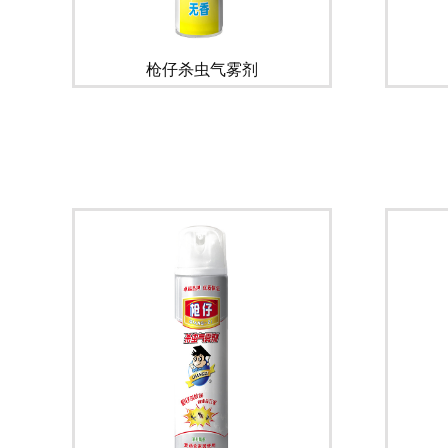
枪仔杀虫气雾剂