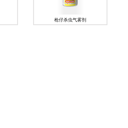
枪仔杀虫气雾剂