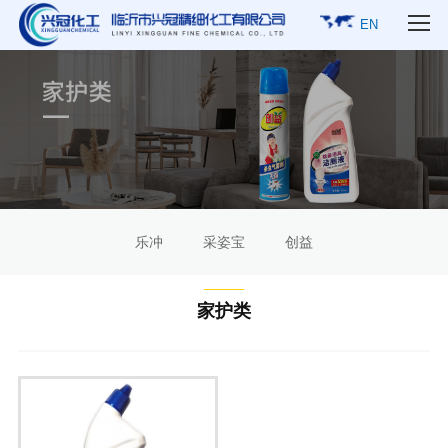
EN
乐冲
采姿宝
创益
家护类