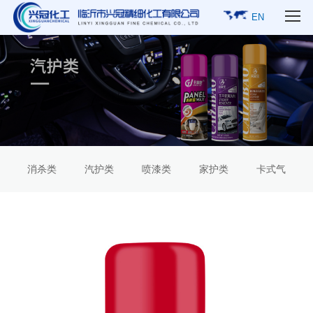
EN
消杀类
汽护类
喷漆类
家护类
卡式气