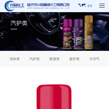
EN
消杀类
汽护类
喷漆类
家护类
卡式气